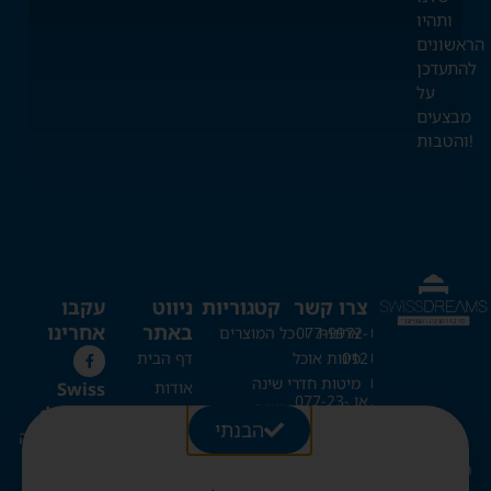
ותהיו
הראשונים
להתעדכן
על
מבצעים
והטבות!
צרו קשר
קטגוריות
ניווט
עקבו
באתר
אחרינו
ארונות
077-9972-
כל המוצרים
012
פינות אוכל
דף הבית
מיטות חדרי שינה
Swiss
אודות
או 077-23-
כריות
מזרונים
dreams
כל המוצרים
20-273
הבנתי
ספות נפתחות
מרכז השינה
בלוג
מיטות קומותיים
השוויצרי
Swissdreams1@gmail.com
צור קשר
מיטות היירייזר