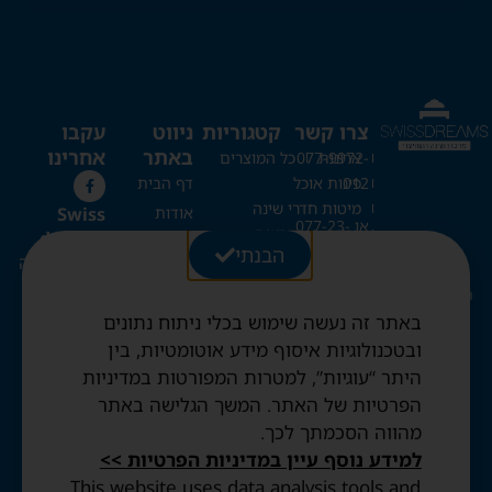
צרו קשר
קטגוריות
ניווט
עקבו
באתר
אחרינו
ארונות
077-9972-
כל המוצרים
012
פינות אוכל
דף הבית
מיטות חדרי שינה
Swiss
אודות
או 077-23-
כריות
מזרונים
dreams
כל המוצרים
20-273
הבנתי
ספות נפתחות
מרכז השינה
בלוג
מיטות קומותיים
השוויצרי
Swissdreams1@gmail.com
צור קשר
מיטות היירייזר
באתר זה נעשה שימוש בכלי ניתוח נתונים
החשבון שלי
מיטות מתקפלות
רחוב עזרת
ובטכנולוגיות איסוף מידע אוטומטיות, בין
שמיכות וכריות שוויצריות
עגלה
תורה 28,
היתר “עוגיות”, למטרות המפורטות במדיניות
מיטות נוער
ירושלים
תקנון האתר
הפרטיות של האתר. המשך הגלישה באתר
שמיכות פריד ופנדה
מדיניות
מהווה הסכמתך לכך.
שעות פתיחה:
פרטיות
ימים א'-ה':
למידע נוסף עיין במדיניות הפרטיות >>
הצהרת
10:30-20:00
This website uses data analysis tools and