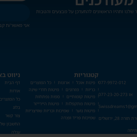
אני מאשר/ת קב
קטגוריות
ניווט ב
077-9972-012
פינות אוכל
ארונות
כל המוצרים
דף הבית
כריות
מזרונים
מיטות חדרי שינה
אודות
או 077-23-20-273
מיטות קומותיים
ספות נפתחות
כל המוצרים
מיטות מתקפלות
מיטות היירייזר
Swissdreams1@gm
בלוג
מיטות נוער
שמיכות וכריות שוויצריות
צור קשר
שמיכות פריד ופנדה
רה 28, ירושלים
החשבון שלי
עגלה