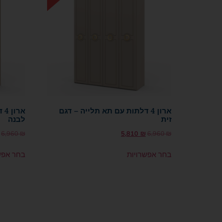
ארון 4 דלתות עם תא תלייה – דגם
אר
זית
לבנה
6,960
₪
5,810
₪
6,960
₪
בחר אפשרויות
בחר אפש