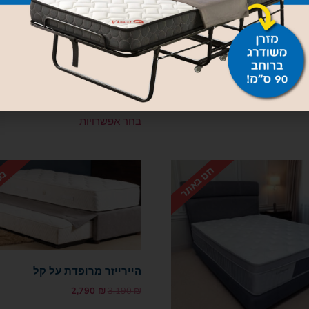
סיס מרופדות עם ראש
3,040
₪
–
רויות
מזרון יוניברסל מגה פולימרים
פיקאסו
2,340
₪
–
1,700
₪
בחר אפשרויות
היירייזר מרופדת על קל
2,790
₪
3,190
₪