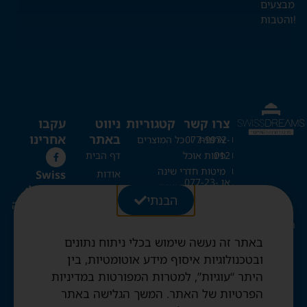
מבצעים
והטבות!
צרו קשר
קטגוריות
ניווט
עקבו
באתר
אחרינו
ארונות
077-9972-
כל המוצרים
012
פינות אוכל
דף הבית
מיטות חדרי שינה
Swiss
אודות
או 077-23-
כריות
מזרונים
dreams
כל המוצרים
20-273
הבנתי
ספות נפתחות
מרכז השינה
בלוג
מיטות קומותיים
השוויצרי
Swissdreams1@gmail.com
צור קשר
מיטות היירייזר
באתר זה נעשה שימוש בכלי ניתוח נתונים
החשבון שלי
מיטות מתקפלות
רחוב עזרת
ובטכנולוגיות איסוף מידע אוטומטיות, בין
שמיכות וכריות שוויצריות
עגלה
תורה 28,
היתר “עוגיות”, למטרות המפורטות במדיניות
מיטות נוער
ירושלים
תקנון האתר
הפרטיות של האתר. המשך הגלישה באתר
שמיכות פריד ופנדה
מדיניות