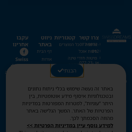
צרו קשר
קטגוריות
ניווט
עקבו
באתר
אחרינו
ארונות
077-9972-
כל המוצרים
012
פינות אוכל
דף הבית
מיטות חדרי שינה
Swiss
אודות
או 077-23-
כריות
מזרונים
dreams
כל המוצרים
20-273
הבנתי
ספות נפתחות
מרכז השינה
בלוג
מיטות קומותיים
השוויצרי
Swissdreams1@gmail.com
צור קשר
מיטות היירייזר
באתר זה נעשה שימוש בכלי ניתוח נתונים
החשבון שלי
מיטות מתקפלות
רחוב עזרת
ובטכנולוגיות איסוף מידע אוטומטיות, בין
שמיכות וכריות שוויצריות
עגלה
תורה 28,
היתר “עוגיות”, למטרות המפורטות במדיניות
מיטות נוער
ירושלים
תקנון האתר
הפרטיות של האתר. המשך הגלישה באתר
שמיכות פריד ופנדה
מדיניות
שעות פתיחה:
מהווה הסכמתך לכך.
פרטיות
ימים א'-ה':
למידע נוסף עיין במדיניות הפרטיות >>
הצהרת
10:30-20:00