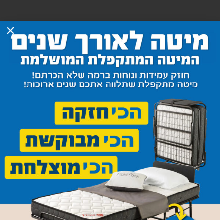
מיטת נוער ת.ב. דגם יהונתן
3,980
₪