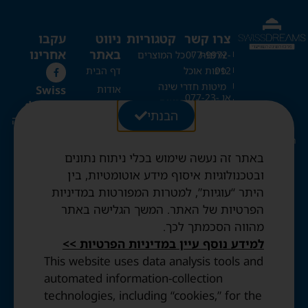
צרו קשר
קטגוריות
ניווט
עקבו
באתר
אחרינו
ארונות
077-9972-
כל המוצרים
012
פינות אוכל
דף הבית
מיטות חדרי שינה
Swiss
אודות
או 077-23-
כריות
מזרונים
dreams
כל המוצרים
20-273
הבנתי
ספות נפתחות
מרכז השינה
בלוג
מיטות קומותיים
השוויצרי
Swissdreams1@gmail.com
צור קשר
מיטות היירייזר
באתר זה נעשה שימוש בכלי ניתוח נתונים
החשבון שלי
מיטות מתקפלות
רחוב עזרת
ובטכנולוגיות איסוף מידע אוטומטיות, בין
שמיכות וכריות שוויצריות
עגלה
תורה 28,
היתר “עוגיות”, למטרות המפורטות במדיניות
מיטות נוער
ירושלים
תקנון האתר
הפרטיות של האתר. המשך הגלישה באתר
שמיכות פריד ופנדה
מדיניות
שעות פתיחה:
מהווה הסכמתך לכך.
פרטיות
ימים א'-ה':
למידע נוסף עיין במדיניות הפרטיות >>
הצהרת
10:30-20:00
This website uses data analysis tools and
נגישות
רצוף
automated information-collection
יום ו': בתאום
technologies, including “cookies,” for the
מראש בלבד