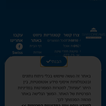
צרו קשר
קטגוריות
ניווט
עקבו
באתר
אחרינו
ארונות
077-9972-
כל המוצרים
012
פינות אוכל
דף הבית
מיטות חדרי שינה
Swiss
אודות
או 077-23-
כריות
מזרונים
dreams
כל המוצרים
20-273
הבנתי
ספות נפתחות
מרכז השינה
בלוג
מיטות קומותיים
השוויצרי
Swissdreams1@gmail.com
צור קשר
מיטות היירייזר
באתר זה נעשה שימוש בכלי ניתוח נתונים
החשבון שלי
מיטות מתקפלות
רחוב עזרת
ובטכנולוגיות איסוף מידע אוטומטיות, בין
שמיכות וכריות שוויצריות
עגלה
תורה 28,
היתר “עוגיות”, למטרות המפורטות במדיניות
מיטות נוער
ירושלים
תקנון האתר
הפרטיות של האתר. המשך הגלישה באתר
שמיכות פריד ופנדה
מדיניות
שעות פתיחה:
מהווה הסכמתך לכך.
פרטיות
ימים א'-ה':
למידע נוסף עיין במדיניות הפרטיות >>