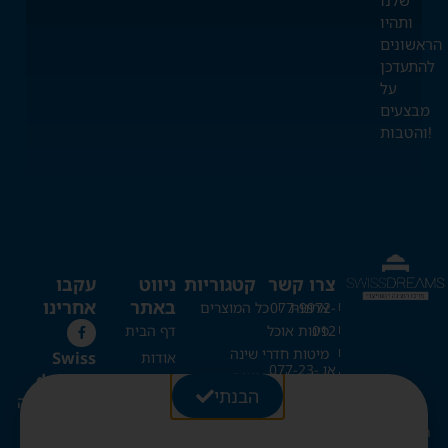
ותהיו
הראשונים
להתעדכן
על
מבצעים
והטבות!
צרו קשר
קטגוריות
ניווט
עקבו
באתר
אחרינו
ארונות
077-9972-
כל המוצרים
012
פינות אוכל
דף הבית
מיטות חדרי שינה
Swiss
אודות
או 077-23-
כריות
מזרונים
dreams
כל המוצרים
20-273
הבנתי
ספות נפתחות
מרכז השינה
בלוג
מיטות קומותיים
השוויצרי
Swissdreams1@gmail.com
צור קשר
מיטות היירייזר