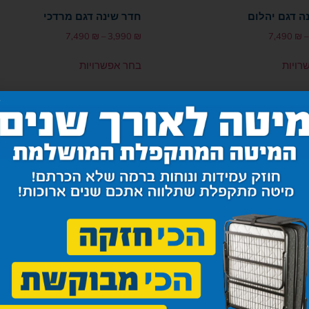
ה דגם יהלום
חדר שינה דגם מרדכי
7,490
₪
–
3,990
₪
7,490
₪
–
רויות
בחר אפשרויות
ה רבקה
חדר שינה דוד
8,500
₪
–
7,100
₪
–
3,600
₪
רויות