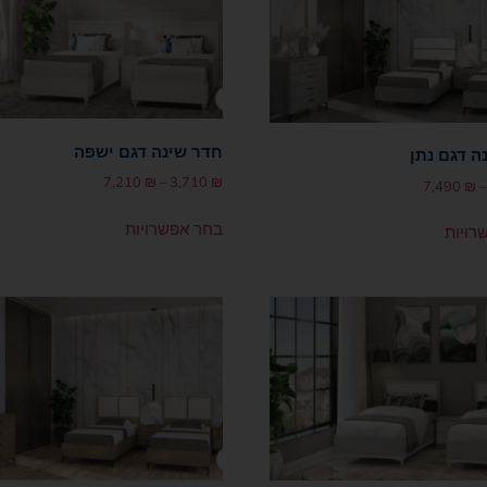
חדר שינה דגם ישפה
ה דגם נתן
7,210
₪
–
3,710
₪
7,490
₪
–
בחר אפשרויות
רויות