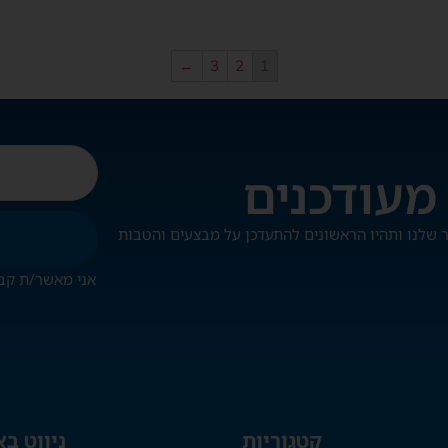
←
3
2
1
אני מאשר/ת קב
קטגוריות
ניווט ב