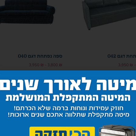
ת דגם 042
ספה נפתחת דגם 040
3,950
₪
–
3,800
₪
3,950
₪
–
רויות
בחר אפשרויות