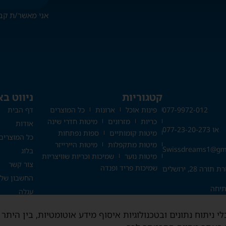
אני מאשר/ת קב
קטגוריות
ניווט ב
077-9972-012
פינות אוכל
ארונות
כל המוצרים
דף הבית
כריות
מזרונים
מיטות חדרי שינה
אודות
או 077-23-20-273
מיטות קומותיים
ספות נפתחות
כל המוצרים
מיטות מתקפלות
מיטות היירייזר
Swissdreams1@gm
בלוג
מיטות נוער
שמיכות וכריות שוויצריות
צור קשר
שמיכות פריד ופנדה
רה 28, ירושלים
החשבון שלי
עגלה
10 רצוף
תקנון האתר
בתאום מראש בלבד
 ניתוח נתונים ובטכנולוגיות איסוף מידע אוטומטיות, בין היתר
מדיניות פרט