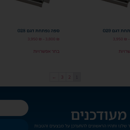
ת דגם 029
ספה נפתחת דגם 028
3,950
₪
–
3,800
₪
3,950
₪
–
רויות
בחר אפשרויות
←
3
2
1