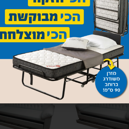
ת דגם 035
ספה נפתחת דגם מרצדס
4,950
₪
–
4,800
₪
3,950
₪
–
רויות
בחר אפשרויות