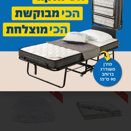
Triple blanket by Fried
850
₪
Pillow Protector
30
₪
Add to cart
Add to cart