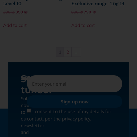
Level 10
Exclusive range- Tog 14
390
₪
350
₪
930
₪
790
₪
Add to cart
Add to cart
1
2
→
Stay
UPDATES
tuned!
Subscribe
Sign up now
now
I consent to the use of my details for
to
contact, per the
privacy policy
.
our
newsletter
and