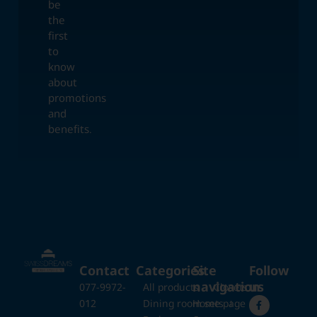
be
the
first
to
know
about
promotions
and
benefits.
Contact
Categories
Site
Follow
navigation
us
077-9972-
All products
Closets
012
Dining room sets
Home page