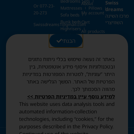
Bedrooms Sets
Swiss
About
Or 077-23-
Mattresses
Pillows
dreams
20-273
My account
Sofa beds
מרכז השינה
Bunk beds
השוויצרי
Cart
Swissdreams1@gmail.com
Highrisers
All products
Kids beds
28 Ezrat
הבנתי
Blog
Folding beds
Torah St.,
Swiss duvets & pillows
Jerusalem
Contact
Fried & Panda duvets
באתר זה נעשה שימוש בכלי ניתוח נתונים
Terms and
Opening
Mattress protectors
ובטכנולוגיות איסוף מידע אוטומטיות, בין
Conditions
Hours:
היתר “עוגיות”, למטרות המפורטות במדיניות
Sun to
Privacy
הפרטיות של האתר. המשך הגלישה באתר
Thurs: 10:30
Policy
מהווה הסכמתך לכך.
AM–8:00 PM
Accessibility
למידע נוסף עיין במדיניות הפרטיות >>
Friday: By
statement
appointment
This website uses data analysis tools and
only.
automated information-collection
technologies, including “cookies,” for the
purposes described in the Privacy Policy.
Continued use of the website