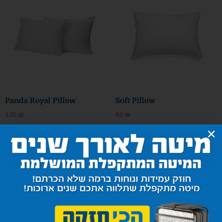
Panda Royal Pillow
Soft Pillow
135
₪
60
₪
Add to cart
Add to cart