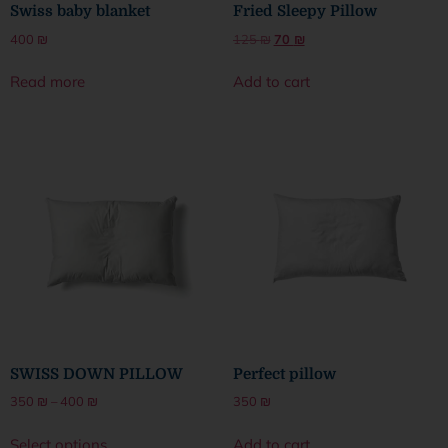
Swiss baby blanket
Fried Sleepy Pillow
400
₪
125
₪
70
₪
Read more
Add to cart
SWISS DOWN PILLOW
Perfect pillow
350
₪
–
400
₪
350
₪
Select options
Add to cart