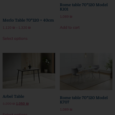
Rome table 70*120 Model
K101
1,089
₪
Merlo Table 70*120 + 40cm
Add to cart
1,120
₪
–
1,320
₪
Select options
Arbel Table
Rome table 70*120 Model
K707
1,200
₪
1,050
₪
1,089
₪
Select options