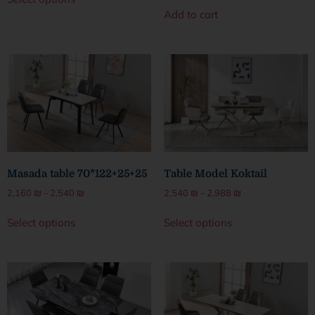
Add to cart
Masada table 70*122+25+25
Table Model Koktail
2,160
₪
–
2,540
₪
2,540
₪
–
2,988
₪
Select options
Select options