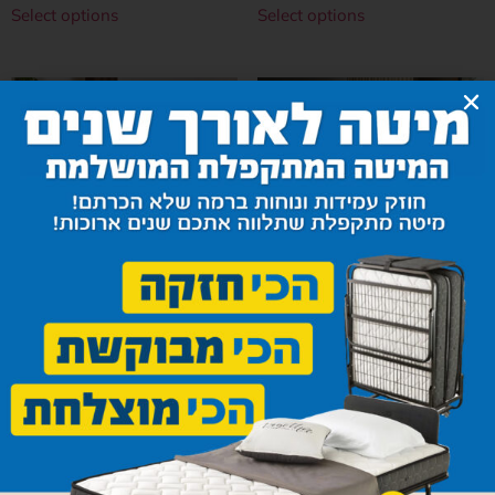
Select options
Select options
Lima dining table and
Arbel Table
chairs set- black (Copy)
1,860
₪
1,030
₪
–
1,190
₪
Select options
Select options