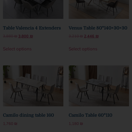
Table Valencia 4 Extenders
Venus Table 80*140+30+30
3,880
₪
3,800
₪
3,210
₪
2,446
₪
Select options
Select options
Camilo dining table 160
Camilo Table 60*110
1,760
₪
1,180
₪