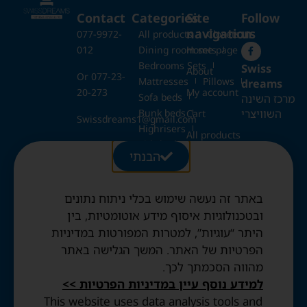
Contact
Categories
Site
Follow
navigation
us
077-9972-
All products
Closets
012
Dining room sets
Home page
Bedrooms Sets
Swiss
About
Or 077-23-
Mattresses
Pillows
dreams
20-273
My account
Sofa beds
מרכז השינה
Bunk beds
השוויצרי
Cart
Swissdreams1@gmail.com
Highrisers
All products
Kids beds
28 Ezrat
הבנתי
Blog
Folding beds
Torah St.,
Swiss duvets & pillows
Jerusalem
Contact
Fried & Panda duvets
באתר זה נעשה שימוש בכלי ניתוח נתונים
Terms and
Opening
Mattress protectors
Conditions
ובטכנולוגיות איסוף מידע אוטומטיות, בין
Hours:
היתר “עוגיות”, למטרות המפורטות במדיניות
Sun to
Privacy
הפרטיות של האתר. המשך הגלישה באתר
Thurs: 10:30
Policy
מהווה הסכמתך לכך.
AM–8:00 PM
Accessibility
Friday: By
למידע נוסף עיין במדיניות הפרטיות >>
statement
appointment
This website uses data analysis tools and