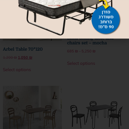
Lima dining table and
chairs set – mocha
Arbel Table 70*120
685
₪
–
5,250
₪
1,200
₪
1,050
₪
Select options
Select options