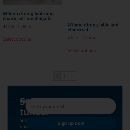
Milano dining table and
chairs set- mocha/gold
Milano dining table and
420
₪
–
2,450
₪
chairs set
430
₪
–
2,630
₪
Select options
Select options
1
2
→
Stay
UPDATES
tuned!
Subscribe
Sign up now
now